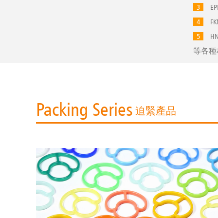
3
EPD
4
FKM
5
HNB
等各種
Packing Series
迫緊產品