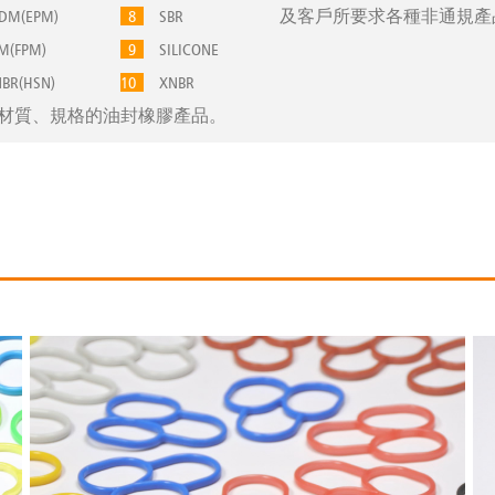
M(EPM)
8
SBR
及客戶所要求各種非通規產
(FPM)
9
SILICONE
R(HSN)
10
XNBR
材質、規格的油封橡膠產品。