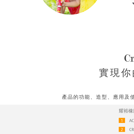
Cr
實現你
產品的功能、造型、應用及
耀裕橡
1
AC
2
CR(