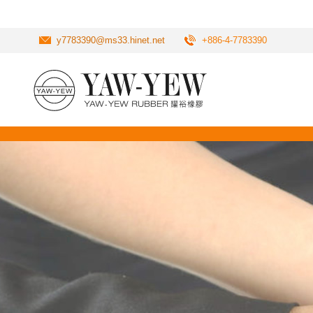
y7783390@ms33.hinet.net
+886-4-7783390